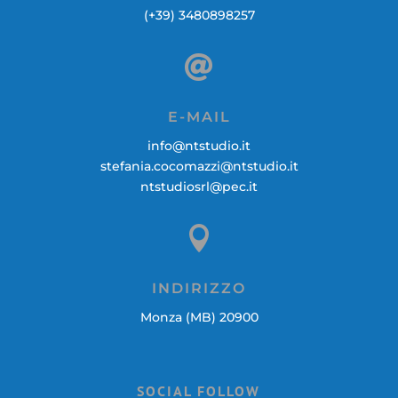
(+39)
3480898257

E-MAIL
info@ntstudio.it
stefania.cocomazzi@ntstudio.it
ntstudiosrl@pec.it

INDIRIZZO
Monza (MB) 20900
SOCIAL FOLLOW